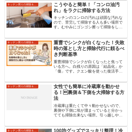
ゃれに保つ収納グッズとプロのテクニッ
こうやると簡単！「コンロ油汚
キッチン周りの掃除＆収納術
クを徹底解説します。
れ」をラクに掃除する方法
キッチンのコンロの汚れは頑固な汚れな
ので、苦労して掃除する人も多い場所で
す。むやみにゴシゴシ擦って掃除をして
も、体力だけ減って汚れは落ちない。お
まけにコンロを傷つけてしまう原因にな
ることも‥。今回は、面倒なコンロの油
重曹でシンクが白くなった！失敗
キッチン周りの掃除＆収納術
汚れをササッと掃除する簡...
時の落とし方と掃除代行に頼るべ
き判断基準
重曹掃除でシンクが白くなったと焦って
いる方へ。白残りの原因は「結晶化」か
「傷」です。クエン酸を使った復活手順
やステンレス・人工大理石別の注意点を
プロが解説。自力で落ちない場合の掃除
代行・研磨サービスの相場も紹介しま
女性でも簡単に冷蔵庫を動かせ
キッチン周りの掃除＆収納術
す。
る！裏側＆下側を大掃除する方
法
冷蔵庫は重たくて中々動かせないので、
裏側や下側に埃が溜まっていると分かっ
てても掃除出来ない場所。引っ越しや冷
蔵庫の買い替えのタイミングで掃除して
いる人も多いはず。今回は、引っ越しや
買い替えでなくても、冷蔵庫の裏側や下
100均グッズでスッキリ整理！冷
キッチン周りの掃除＆収納術