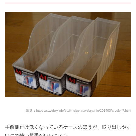
出典：https://s.webry.info/sp/il-neige.at.webry.info/201403/article_7.html
手前側だけ低くなっているケースのほうが、
取り出しやす
いので使い勝手がいいことも
。