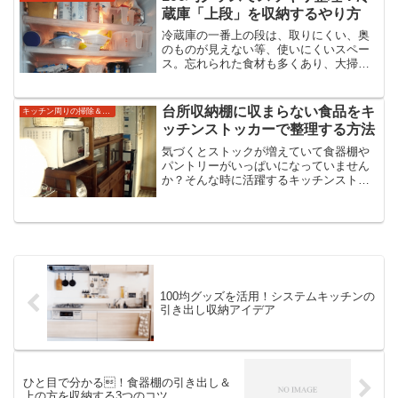
側を簡単に掃除できる方法...
蔵庫「上段」を収納するやり方
冷蔵庫の一番上の段は、取りにくい、奥
のものが見えない等、使いにくいスペー
ス。忘れられた食材も多くあり、大掃除
の時に処分することも多いですよね。そ
んな冷蔵庫の上段を活用する方法を紹介
します。
台所収納棚に収まらない食品をキ
キッチン周りの掃除＆収納術
ッチンストッカーで整理する方法
気づくとストックが増えていて食器棚や
パントリーがいっぱいになっていません
か？そんな時に活躍するキッチンストッ
カーを紹介します。
100均グッズを活用！システムキッチンの
引き出し収納アイデア
ひと目で分かる！食器棚の引き出し＆
上の方を収納する3つのコツ