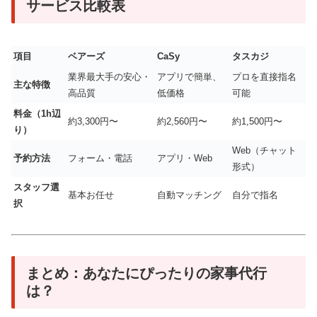
サービス比較表
項目
ベアーズ
CaSy
タスカジ
業界最大手の安心・
アプリで簡単、
プロを直接指名
主な特徴
高品質
低価格
可能
料金（1h辺
約3,300円〜
約2,560円〜
約1,500円〜
り）
Web（チャット
予約方法
フォーム・電話
アプリ・Web
形式）
スタッフ選
基本お任せ
自動マッチング
自分で指名
択
まとめ：あなたにぴったりの家事代行
は？