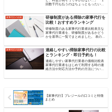
ど、料金が高そうで手が出ない…」 「1
回数千円も払うのはちょっともったいな
い気がする…」そんな風に、家事代行＝
富裕層の贅沢というイメージを持ってい
ませんか？ 実は近年、1時間2,000円台か
研修制度がある掃除の家事代行を
家事代行の比較
ら気軽に利用でき...
比較！おすすめランキング
研修制度のある家事代行業者比較表主な
家事代行業者を、研修制度があるかどう
かを基準に一覧でまとめました。 表の見
方 研修制度がある場合は「◯」ない場合
や不明な場合は「ー」の表記です。 「お
試し」は初回限定の価格設定がある業者
連絡しやすい掃除家事代行の比較
家事代行の比較
です。 「スポット...
とランキング・即日予約も！
連絡しやすい家事代行業者の価格比較表
家事代行業者をはじめて利用する時の連
絡方法や対応方法や予約の方法につい
て。それぞれの業者ごとに一覧でまとめ
ました。 表の見方 「お試し」は初回限定
の価格設定がある業者です。 「スポット
価格」は「あるタイミ...
【家事代行】プレジールの口コミと特徴
まとめ