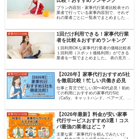
比較！おすすめランキング
プラン内容別・家事代行業者比較表その
業者で行っている家事内容別で、それぞ
れの業者ごとに一覧表でまとめました。
表の見方 対応している場合は「◯」して
いない場合は「ー」表示。「別途」は対
応はしているけど、別途費用が必要にな
1回だけ利用できる！家事代行業
家事代行の比較
ります。 「お試し」...
者を比較＆おすすめランキング
１回利用OKな家事代行業者の価格比較表
１回利用（スポット価格利用）ができる
業者を一覧でまとめました。 表の見方
「お試し」は初回限定の価格設定がある
業者です。 「スポット価格」は「あるタ
イミングだけ利用したい」という時の値
【2026年】家事代行おすすめ5社
家事代行の比較
段設定です。業者に...
を徹底比較！忙しい共働き必見
仕事と育児で忙しい30〜40代必見！初め
ての利用におすすめの家事代行5社
（CaSy、キャットハンド、ベアーズ、カ
ジタク、スマイルプラス）をプロが徹底
比較。1時間あたりの料金から各社の一番
の売り、FAQまで詳しく解説します。
【2026年最新】料金が安い家事
家事代行の比較
代行サービスおすすめ3選！コス
パ最強の業者はどこ？
主要な家「家事代行を頼んでみたいけ