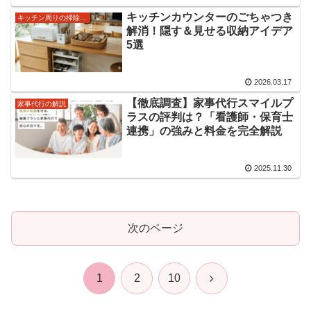
キッチンカウンターのごちゃつき
キッチン周りの掃除＆収納術
解消！隠す＆見せる収納アイデア
5選
2026.03.17
【徹底調査】家事代行スマイルプ
家事代行の解説
ラスの評判は？「看護師・保育士
連携」の強みと料金を完全解説
2025.11.30
次のページ
次
1
2
10
へ