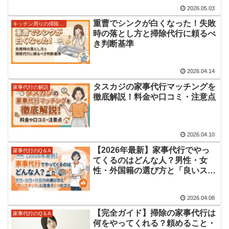
2026.05.03
重曹でシンクが白くなった！失敗
キッチン周りの掃除＆収納術
時の落とし方と掃除代行に頼るべ
き判断基準
2026.04.14
タスカジの家事代行マッチングを
家事代行の解説
徹底解説！料金や口コミ・注意点
2026.04.10
【2026年最新】家事代行でやっ
家事代行のQ＆A
てくるのはどんな人？男性・女
性・外国籍の選び方と「良いスタ
ッフ」に出会う5つのコツ
2026.04.08
【完全ガイド】掃除の家事代行は
家事代行のQ＆A
何をやってくれる？頼めること・